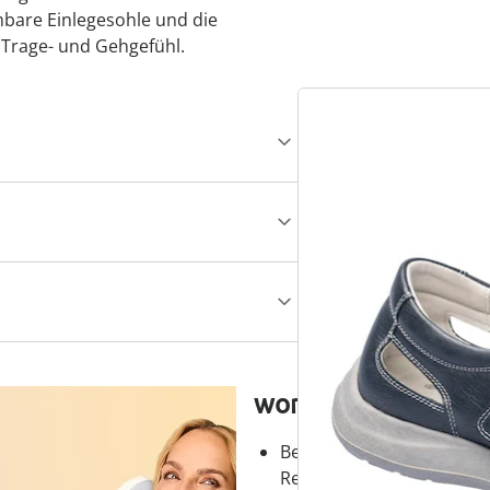
bare Einlegesohle und die
 Trage- und Gehgefühl.
wonderwalk – Laufg
Bequemer Einstieg durch
Reißverschluss