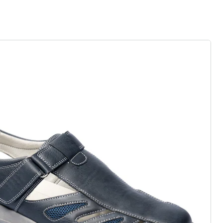
efühl wie auf Wolken
 Gummizug, Klett- oder