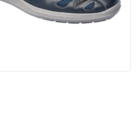
 Standard- und Bequem-Weiten
r Einlagen
ialien & vielfältige Designs
, Stil und Qualität – nachhaltig