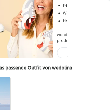
Perfekte Passform, dank
Wechselfußbett – ideal fü
Hochwertige, leichte Mater
wonderwalk verbindet Komfort
produziert und fair im Preis.
Jetzt entdecken
as passende Outfit von wedolina