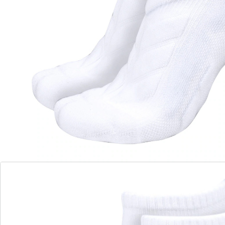
Sportliche Begleitung mit Komfort!
gepolsterte Frotteesohle für Komfort
atmungsaktiv – halten den Fuß trocken
können Blasenbildung vorbeugen
Optimieren Sie Ihre Fitness-Aktivitäten mit diesen
funktionalen und atmungsaktiven Sportsocken: Die
weiche Frotteesohle sorgt für einen hohen
Tragekomfort und dämpft jeden Schritt. Ideal für
sportliche Ausflüge!
Details
Hinweise & Hersteller