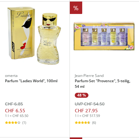
%
omerta
Jean-Pierre Sand
Parfum "Ladies World", 100ml
Parfum-Set "Provence", 5-teilig,
54 ml
48 %
CHF 6.85
UVP CHF 54.50
CHF 6.55
CHF 27.95
1 l = CHF 65.50
1 l = CHF 517.59
(1)
(6)