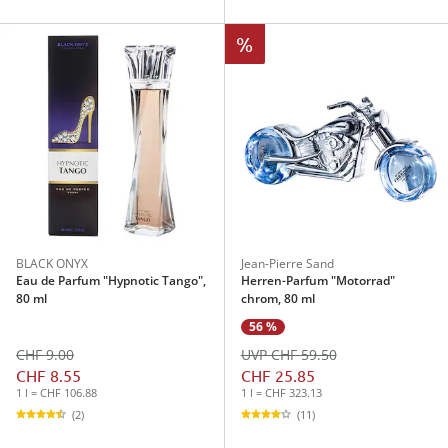
%
BLACK ONYX
Jean-Pierre Sand
Eau de Parfum "Hypnotic Tango",
Herren-Parfum "Motorrad"
80 ml
chrom, 80 ml
56 %
CHF 9.00
UVP CHF 59.50
CHF 8.55
CHF 25.85
1 l = CHF 106.88
1 l = CHF 323.13
(2)
(11)