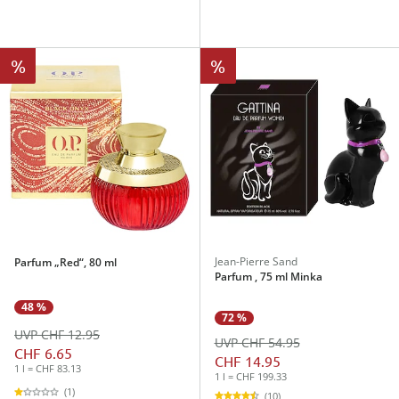
%
%
Jean-Pierre Sand
Parfum „Red“, 80 ml
Parfum , 75 ml Minka
48 %
72 %
UVP CHF 12.95
UVP CHF 54.95
CHF 6.65
CHF 14.95
1 l = CHF 83.13
1 l = CHF 199.33
(1)
(10)