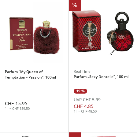
%
Real Time
Parfum "My Queen of
Parfum „Sexy Dentelle“, 100 ml
Temptation - Passion", 100ml
19 %
UVP CHF 5.99
CHF 15.95
CHF 4.85
1 l = CHF 159.50
1 l = CHF 48.50