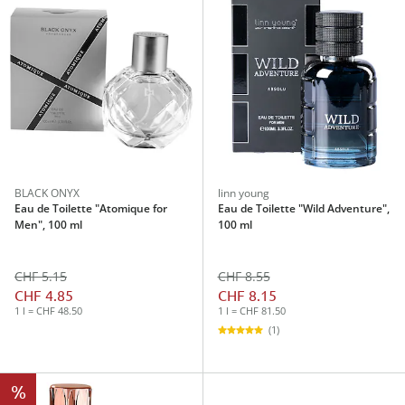
BLACK ONYX
linn young
Eau de Toilette "Atomique for
Eau de Toilette "Wild Adventure",
Men", 100 ml
100 ml
CHF 5.15
CHF 8.55
CHF 4.85
CHF 8.15
1 l = CHF 48.50
1 l = CHF 81.50
(1)
%