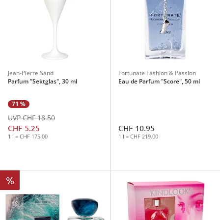
Jean-Pierre Sand
Fortunate Fashion & Passion
Parfum "Sektglas", 30 ml
Eau de Parfum "Score", 50 ml
71 %
UVP CHF 18.50
CHF 5.25
CHF 10.95
1 l = CHF 175.00
1 l = CHF 219.00
%