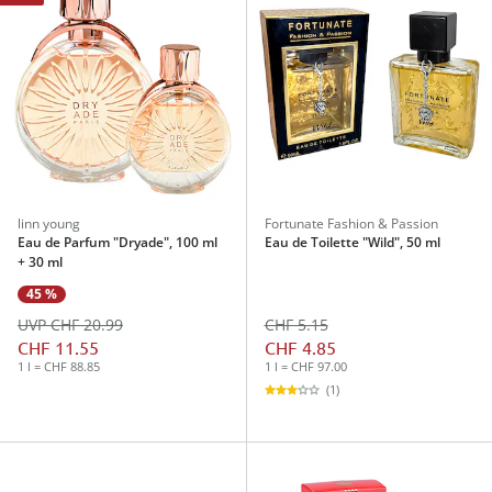
linn young
Fortunate Fashion & Passion
Eau de Parfum "Dryade", 100 ml
Eau de Toilette "Wild", 50 ml
+ 30 ml
45 %
UVP CHF 20.99
CHF 5.15
CHF 11.55
CHF 4.85
1 l = CHF 88.85
1 l = CHF 97.00
(1)