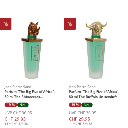
%
%
Jean-Pierre Sand
Jean-Pierre Sand
Parfum "The Big Five of Africa",
Parfum "The Big Five of Africa",
80 ml The Rhinoceros
80 ml The Buffalo Unisexduft
Herrenduft
19 %
Neu
19 %
Neu
UVP CHF 36.95
UVP CHF 36.95
CHF 29.95
CHF 29.95
1 l = CHF 374.38
1 l = CHF 374.38