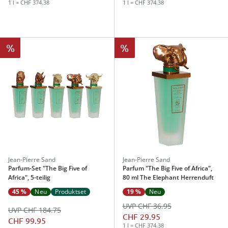
1 l = CHF 374.38
1 l = CHF 374.38
%
%
Jean-Pierre Sand
Jean-Pierre Sand
Parfum-Set "The Big Five of
Parfum "The Big Five of Africa",
Africa", 5-teilig
80 ml The Elephant Herrenduft
45 %
Neu
Produktset
19 %
Neu
UVP CHF 36.95
UVP CHF 184.75
CHF 29.95
CHF 99.95
1 l = CHF 374.38