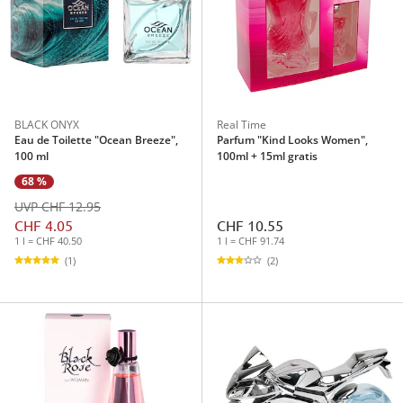
BLACK ONYX
Real Time
Eau de Toilette "Ocean Breeze",
Parfum "Kind Looks Women",
100 ml
100ml + 15ml gratis
68 %
UVP CHF 12.95
CHF 4.05
CHF 10.55
1 l = CHF 40.50
1 l = CHF 91.74
(1)
(2)