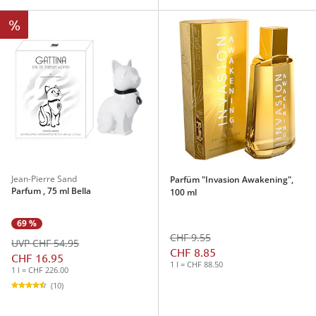
%
Jean-Pierre Sand
Parfüm "Invasion Awakening",
Parfum , 75 ml Bella
100 ml
69 %
CHF 9.55
UVP CHF 54.95
CHF 8.85
CHF 16.95
1 l = CHF 88.50
1 l = CHF 226.00
(10)