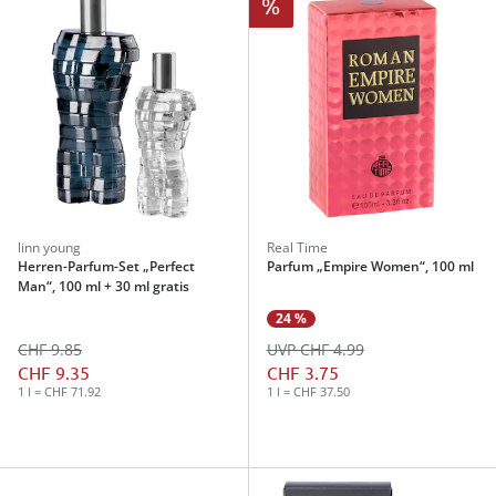
%
linn young
Real Time
Herren-Parfum-Set „Perfect
Parfum „Empire Women“, 100 ml
Man“, 100 ml + 30 ml gratis
24 %
CHF 9.85
UVP CHF 4.99
CHF 9.35
CHF 3.75
1 l = CHF 71.92
1 l = CHF 37.50