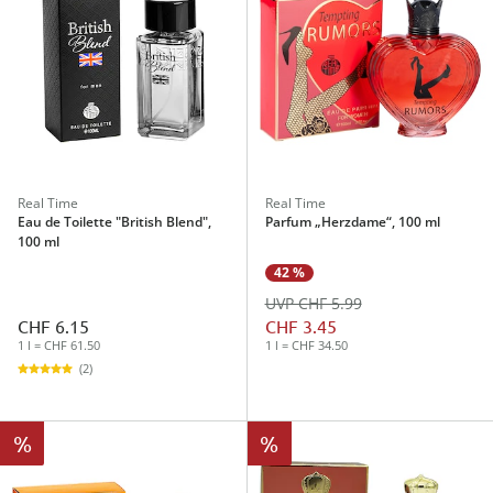
Real Time
Real Time
Eau de Toilette "British Blend",
Parfum „Herzdame“, 100 ml
100 ml
42 %
UVP CHF 5.99
CHF 6.15
CHF 3.45
1 l = CHF 61.50
1 l = CHF 34.50
(2)
%
%