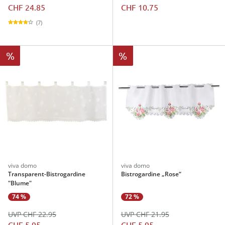
CHF 24.85
CHF 10.75
(7)
%
%
viva domo
viva domo
Transparent-Bistrogardine
Bistrogardine „Rose“
"Blume"
74 %
72 %
UVP CHF 22.95
UVP CHF 21.95
CHF 5.95
CHF 5.95