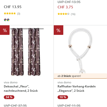
UVP CHF 13.95
CHF 13.95
CHF 3.75
(3)
(16)
%
%
ab
2 Stück
sparen!
viva domo
viva domo
Dekoschal „Fleur“,
Raffhalter Vorhang-Kordeln
nachtleuchtend, 2 Stück
„Elegance“, 2 Stück
34 %
10 %
UVP CHF 37.95
UVP CHF 11.95