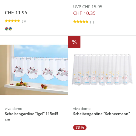
UVP CHF 15.95
CHF 11.95
CHF 10.35
(3)
(1)
%
viva domo
viva domo
Scheibengardine "Igel" 115x45
Scheibengardine "Schneemann"
cm
73 %