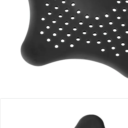
Spülbecken! Lieferung erfolgt nach Vorrat. Lieferung
erfolgt farblich sortiert (weiß oder schwarz).
Details
Hinweise & Hersteller
Bewertungen
Bestellschein