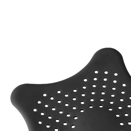
CHF 8.15
inkl. MwSt. und zzgl.
Versandkosten
In den Warenkorb
Sofort lieferbar - in 3-4 Werktagen bei Ihnen
Keine verstopften Abflüsse!
mit Saugnäpfen
Dieser Abfluss-Stern sorgt dafür, dass keine Haare
oder Essensreste in den Abfluss gelangen. So beugen
Sie Verstopfungen vor! Seine Saugnäpfe halten ihn im