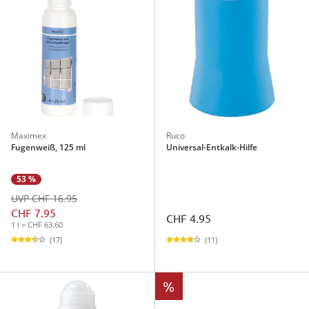
Maximex
Ruco
Fugenweiß, 125 ml
Universal-Entkalk-Hilfe
53 %
UVP CHF 16.95
CHF 7.95
CHF 4.95
1 l = CHF 63.60
(11)
(17)
%