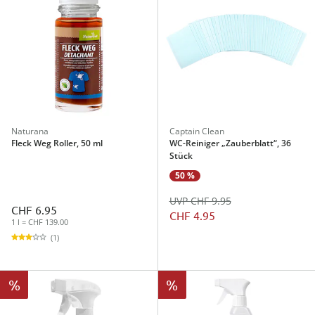
Naturana
Captain Clean
Fleck Weg Roller, 50 ml
WC-Reiniger „Zauberblatt“, 36
Stück
50 %
UVP CHF 9.95
CHF 6.95
CHF 4.95
1 l = CHF 139.00
(1)
%
%