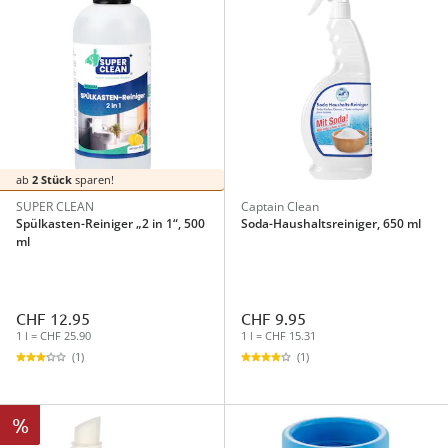
ab
2 Stück
sparen!
SUPER CLEAN
Captain Clean
Spülkasten-Reiniger „2 in 1“, 500
Soda-Haushaltsreiniger, 650 ml
ml
CHF 12.95
CHF 9.95
1 l = CHF 25.90
1 l = CHF 15.31
(1)
(1)
%