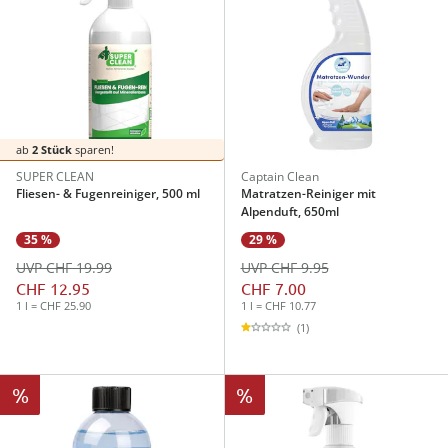
ab
2 Stück
sparen!
SUPER CLEAN
Captain Clean
Fliesen- & Fugenreiniger, 500 ml
Matratzen-Reiniger mit
Alpenduft, 650ml
35 %
29 %
UVP CHF 19.99
UVP CHF 9.95
CHF 12.95
CHF 7.00
1 l = CHF 25.90
1 l = CHF 10.77
(1)
%
%