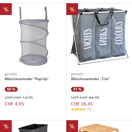
%
%
genialo
genialo
Wäschesammler "Pop-Up"
Wäschesammler „Trio“
41 %
66 %
UVP CHF 44.95
UVP CHF 14.95
CHF 26.45
CHF 4.95
(1)
%
%