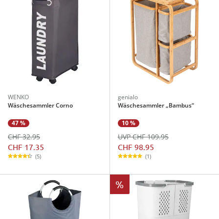
WENKO
genialo
Wäschesammler Corno
Wäschesammler „Bambus“
47 %
10 %
CHF 32.95
UVP CHF 109.95
CHF 17.35
CHF 98.95
(5)
(1)
%