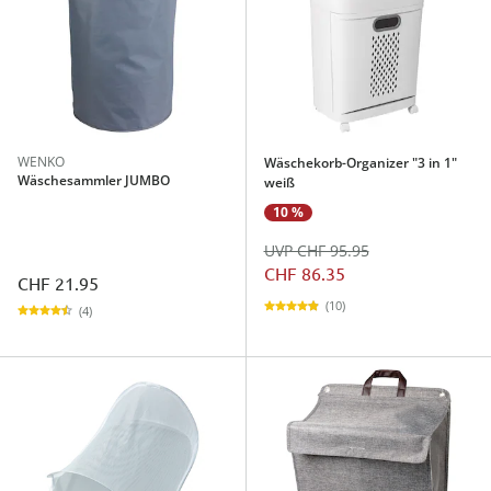
WENKO
Wäschekorb-Organizer "3 in 1"
Wäschesammler JUMBO
weiß
10 %
UVP CHF 95.95
CHF 86.35
CHF 21.95
(10)
(4)